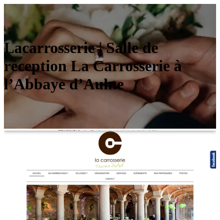
Lacar­ros­se­rie | Salle de
réception La Carrosserie à
l’Abbaye d’Aulne